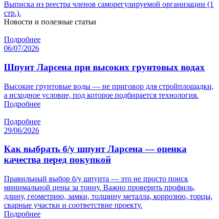
Выписка из реестра членов саморегулируемой организации (1
стр.).
Новости и полезные статьи
Подробнее
06/07/2026
Шпунт Ларсена при высоких грунтовых водах
Высокие грунтовые воды — не приговор для стройплощадки,
а исходное условие, под которое подбирается технология.
Подробнее
Подробнее
29/06/2026
Как выбрать б/у шпунт Ларсена — оценка
качества перед покупкой
Правильный выбор б/у шпунта — это не просто поиск
минимальной цены за тонну. Важно проверить профиль,
длину, геометрию, замки, толщину металла, коррозию, торцы,
сварные участки и соответствие проекту.
Подробнее