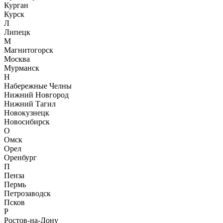
Курган
Курск
Л
Липецк
М
Магнитогорск
Москва
Мурманск
Н
Набережные Челны
Нижний Новгород
Нижний Тагил
Новокузнецк
Новосибирск
О
Омск
Орел
Оренбург
П
Пенза
Пермь
Петрозаводск
Псков
Р
Ростов-на-Дону