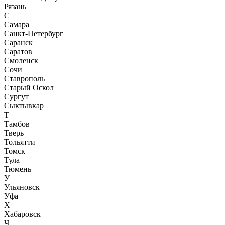
Рязань
С
Самара
Санкт-Петербург
Саранск
Саратов
Смоленск
Сочи
Ставрополь
Старый Оскол
Сургут
Сыктывкар
Т
Тамбов
Тверь
Тольятти
Томск
Тула
Тюмень
У
Ульяновск
Уфа
Х
Хабаровск
Ч